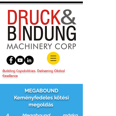
Building Capabilities. Delivering Global
Excellence
MEGABOUND
Keményfedeles kötési
megoldás
A Megabound márka