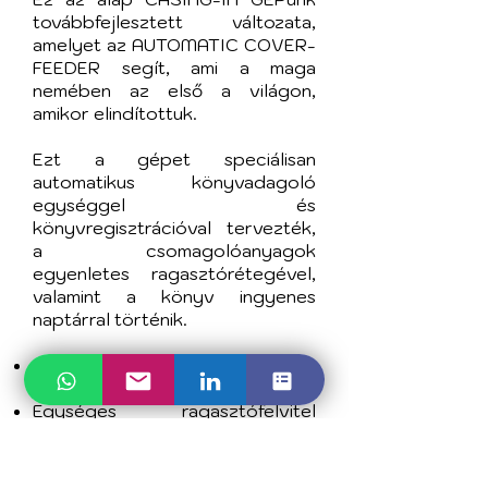
továbbfejlesztett változata,
amelyet az AUTOMATIC COVER-
FEEDER segít, ami a maga
nemében az első a világon,
amikor elindítottuk.
Ezt a gépet speciálisan
automatikus könyvadagoló
egységgel és
könyvregisztrációval tervezték,
a csomagolóanyagok
egyenletes ragasztórétegével,
valamint a könyv ingyenes
naptárral történik.
Könnyű kezelés, amely nagy
teljesítményt biztosít
Egységes ragasztófelvitel
háromhengeres formátumban
Automatikusan állítható
bármilyen könyvformátumhoz