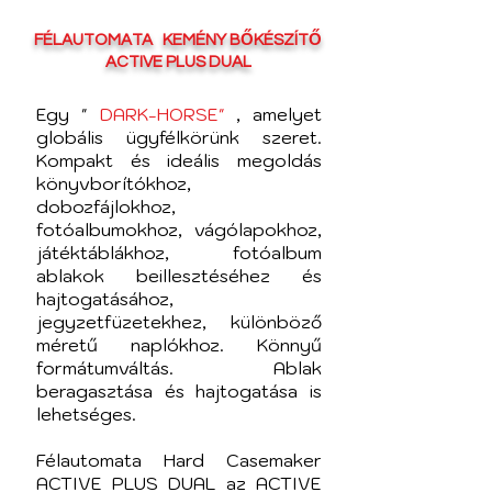
FÉLAUTOMATA
KEMÉNY BŐKÉSZÍTŐ
ACTIVE PLUS DUAL
Egy "
DARK-HORSE"
, amelyet
globális ügyfélkörünk szeret.
Kompakt és ideális megoldás
könyvborítókhoz,
dobozfájlokhoz,
fotóalbumokhoz, vágólapokhoz,
játéktáblákhoz, fotóalbum
ablakok beillesztéséhez és
hajtogatásához,
jegyzetfüzetekhez, különböző
méretű naplókhoz. Könnyű
formátumváltás. Ablak
beragasztása és hajtogatása is
lehetséges.
Félautomata Hard Casemaker
ACTIVE PLUS DUAL az ACTIVE