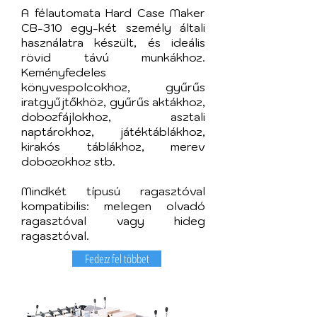
A félautomata Hard Case Maker
CB-310 egy-két személy általi
használatra készült, és ideális
rövid távú munkákhoz.
Keményfedeles
könyvespolcokhoz, gyűrűs
iratgyűjtőkhöz, gyűrűs aktákhoz,
dobozfájlokhoz, asztali
naptárokhoz, játéktáblákhoz,
kirakós táblákhoz, merev
dobozokhoz stb.
Mindkét típusú ragasztóval
kompatibilis: melegen olvadó
ragasztóval vagy hideg
ragasztóval.
Fedezz fel többet