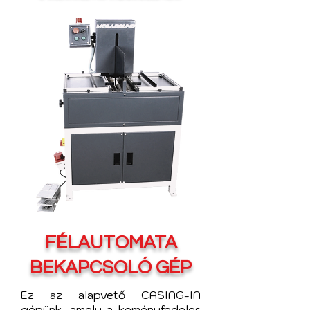
FÉLAUTOMATA
BEKAPCSOLÓ GÉP
Ez az alapvető CASING-IN
gépünk, amely a keményfedeles