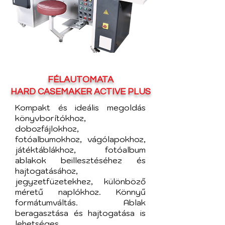
FÉLAUTOMATA
HARD CASEMAKER ACTIVE PLUS
Kompakt és ideális megoldás
könyvborítókhoz,
dobozfájlokhoz,
fotóalbumokhoz, vágólapokhoz,
játéktáblákhoz, fotóalbum
ablakok beillesztéséhez és
hajtogatásához,
jegyzetfüzetekhez, különböző
méretű naplókhoz. Könnyű
formátumváltás. Ablak
beragasztása és hajtogatása is
lehetséges.