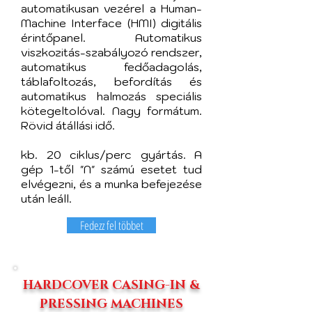
automatikusan vezérel a Human-
Machine Interface (HMI) digitális
érintőpanel. Automatikus
viszkozitás-szabályozó rendszer,
automatikus fedőadagolás,
táblafoltozás, befordítás és
automatikus halmozás speciális
kötegeltolóval. Nagy formátum.
Rövid átállási idő.
kb. 20 ciklus/perc gyártás. A
gép 1-től "N" számú esetet tud
elvégezni, és a munka befejezése
után leáll.
Fedezz fel többet
HARDCOVER CASING-IN &
PRESSING MACHINES