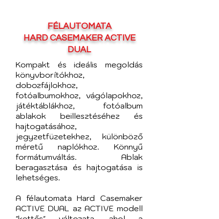
FÉLAUTOMATA
HARD CASEMAKER ACTIVE
DUAL
Kompakt és ideális megoldás
könyvborítókhoz,
dobozfájlokhoz,
fotóalbumokhoz, vágólapokhoz,
játéktáblákhoz, fotóalbum
ablakok beillesztéséhez és
hajtogatásához,
jegyzetfüzetekhez, különböző
méretű naplókhoz. Könnyű
formátumváltás. Ablak
beragasztása és hajtogatása is
lehetséges.
A félautomata Hard Casemaker
ACTIVE DUAL az ACTIVE modell
"kettős" változata, ahol a