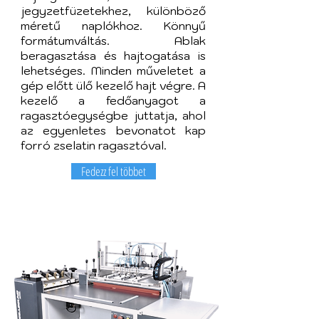
jegyzetfüzetekhez, különböző
méretű naplókhoz. Könnyű
formátumváltás. Ablak
beragasztása és hajtogatása is
lehetséges. Minden műveletet a
gép előtt ülő kezelő hajt végre. A
kezelő a fedőanyagot a
ragasztóegységbe juttatja, ahol
az egyenletes bevonatot kap
forró zselatin ragasztóval.
Fedezz fel többet