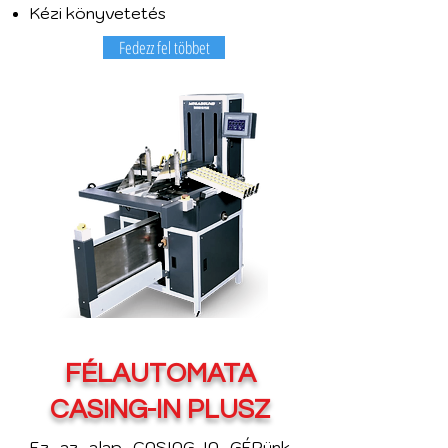
Kézi könyvetetés
Fedezz fel többet
FÉLAUTOMATA
CASING-IN PLUSZ
Ez az alap CASING-IN GÉPünk