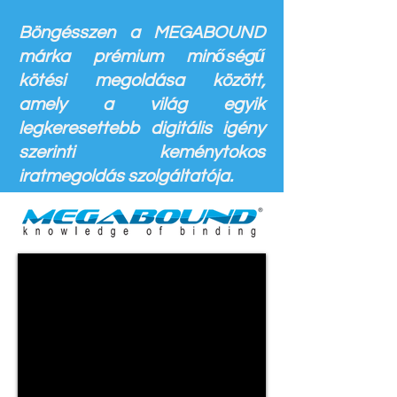
Böngésszen a MEGABOUND
márka prémium minőségű
kötési megoldása között,
amely a világ egyik
legkeresettebb digitális igény
szerinti keménytokos
iratmegoldás szolgáltatója.