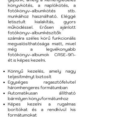
könyvkötés, a naplókötés, a
fotókönyv-albumkötés stb.
munkáihoz használható. Eléggé
letisztult kialakítás, gyors
működéssel. Erősen ajánlott
fotókönyv-albumkészítők
számára széles körű funkcionális
megvalósíthatósága miatt, mivel
még a legvékonyabb
fotókönyv-albumok CASE-9N-
ét is képes kezelni.
Könnyű kezelés, amely nagy
teljesítményt biztosít
Egységes ragasztófelvitel
háromhengeres formátumban
Automatikusan állítható
bármilyen könyvformátumhoz
Képes kezelni a rugalmas
borítókat és a rendkívül kis
formátumokat