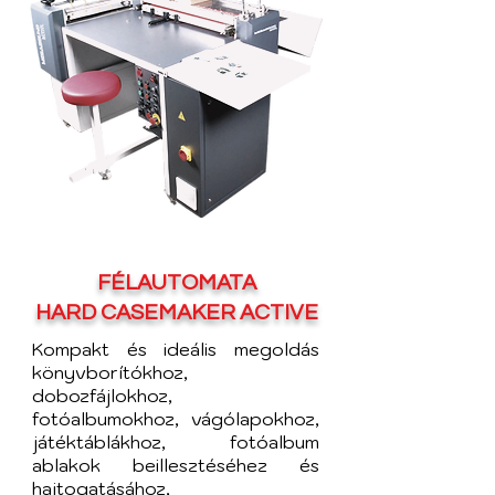
FÉLAUTOMATA
HARD CASEMAKER ACTIVE
Kompakt és ideális megoldás
könyvborítókhoz,
dobozfájlokhoz,
fotóalbumokhoz, vágólapokhoz,
játéktáblákhoz, fotóalbum
ablakok beillesztéséhez és
hajtogatásához,