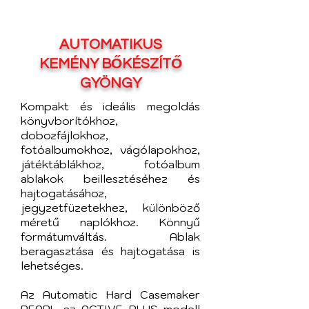
AUTOMATIKUS
KEMÉNY BŐKÉSZÍTŐ
GYÖNGY
Kompakt és ideális megoldás
könyvborítókhoz,
dobozfájlokhoz,
fotóalbumokhoz, vágólapokhoz,
játéktáblákhoz, fotóalbum
ablakok beillesztéséhez és
hajtogatásához,
jegyzetfüzetekhez, különböző
méretű naplókhoz. Könnyű
formátumváltás. Ablak
beragasztása és hajtogatása is
lehetséges.
Az Automatic Hard Casemaker
PEARL az ACTIVE PLUS modell