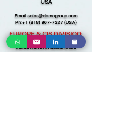
USA
Email:
sales@dbmcgroup.com
Ph:
+1 (818) 967-7327
(USA)
EUROPE & CIS DIVISION:
INDUS AURORA GLOBAL LLC
9, 13 Yeghbayrutyan Strt.
Shengavit, Yerevan-0039
ARMENIA
Email:
sales@dbmcgroup.com
Ph:
+374 41 198083
(ARMENIA)
Kérjen minket, hogy lépjen
kapcsolatba velünk