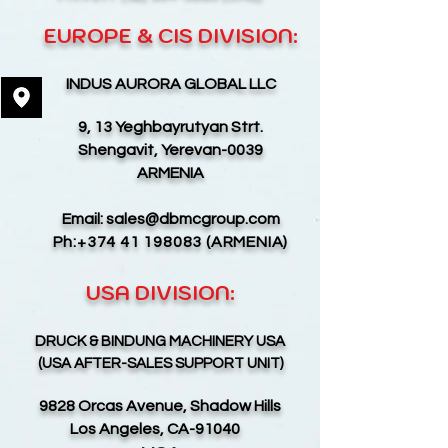
EUROPE & CIS DIVISION:
INDUS AURORA GLOBAL LLC
9, 13 Yeghbayrutyan Strt.
Shengavit, Yerevan-0039
ARMENIA
Email:
sales@dbmcgroup.com
Ph:
+374 41 198083
(ARMENIA)
USA DIVISION:
D
RUCK & BINDUNG MACHINERY USA
(USA AFTER-SALES SUPPORT UNIT)
9828 Orcas Avenue, Shadow Hills
Los Angeles, CA-91040