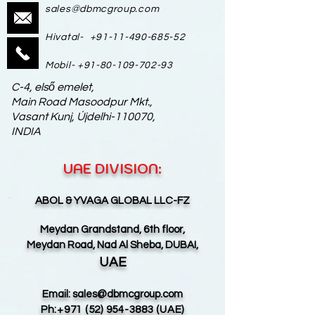
sales@dbmcgroup.com
Hivatal-
+91-11-490-685-52
Mobil-
+91-80-109-702-93
C-4, első emelet,
Main Road Masoodpur Mkt.,
Vasant Kunj,
Újdelhi-110070,
INDIA
UAE DIVISION:
ABOL & YVAGA GLOBAL LLC-FZ
Meydan Grandstand, 6th floor,
Meydan Road, Nad Al Sheba, DUBAI,
UAE
Email:
sales@dbmcgroup.com
Ph:
+971 (52) 954-3883
(UAE)